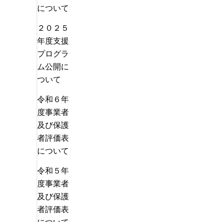
について
２０２５
年度支援
プログラ
ム公開に
ついて
令和６年
度事業者
及び保護
者評価表
について
令和５年
度事業者
及び保護
者評価表